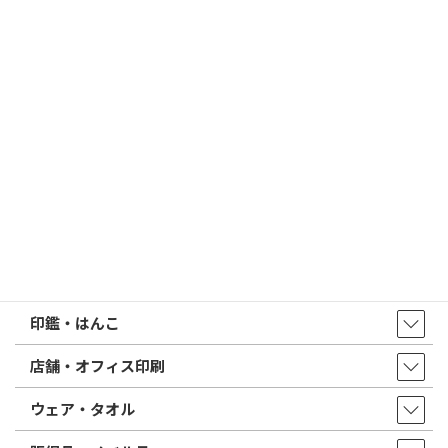
2026/02/13
はんこ屋さん21からのお知らせ
印鑑の書体（古印体・篆書体・印相体・楷書体・行書体）とは？
特徴とフォントの選び方
はんこ屋さん21からのお知らせ一覧 ≫
トップページ
店舗・アクセス
取扱商品・サービス
印鑑・はんこ
店舗・オフィス印刷
ウェア・タオル