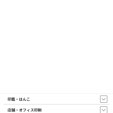
2026/03/09
はんこ屋さん21からのお知らせ
電子印鑑の使い方は？メリットやデメリットも解説
2026/02/13
はんこ屋さん21からのお知らせ
印鑑の書体（古印体・篆書体・印相体・楷書体・行書体）とは？
特徴とフォントの選び方
はんこ屋さん21からのお知らせ一覧 ≫
トップページ
店舗・アクセス
取扱商品・サービス
印鑑・はんこ
店舗・オフィス印刷