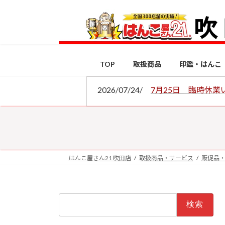
コ
ナ
ン
ビ
テ
ゲ
ン
ー
ツ
シ
TOP
取扱商品
印鑑・はんこ
へ
ョ
ス
ン
2026/07/24/
7月25日 臨時休業
キ
に
ッ
移
プ
動
はんこ屋さん21 吹田店
取扱商品・サービス
販促品
検
索: