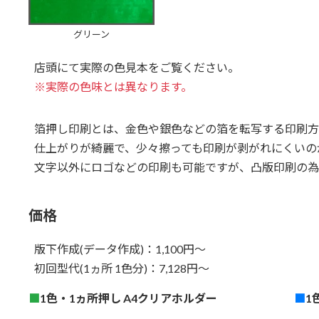
グリーン
店頭にて実際の色見本をご覧ください。
※実際の色味とは異なります。
箔押し印刷とは、金色や銀色などの箔を転写する印刷方
仕上がりが綺麗で、少々擦っても印刷が剥がれにくいの
文字以外にロゴなどの印刷も可能ですが、凸版印刷の為
価格
版下作成(データ作成)：1,100円～
初回型代(1ヵ所 1色分)：7,128円～
■
1色・1ヵ所押し A4クリアホルダー
■
1