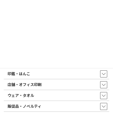
2026/02/13
はんこ屋さん21からのお知らせ
印鑑の書体（古印体・篆書体・印相体・楷書体・行書体）とは？
特徴とフォントの選び方
はんこ屋さん21からのお知らせ一覧 ≫
トップページ
店舗・アクセス
取扱商品・サービス
印鑑・はんこ
店舗・オフィス印刷
ウェア・タオル
販促品・ノベルティ